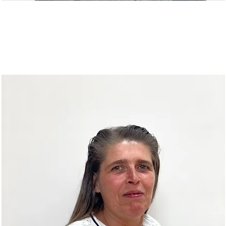
Teamleitung ESF / FbW / AVGS
Handy
0157 38399417
torsten.kegel@hoelp.de