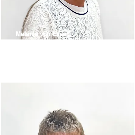
Melanie von Essen
Betriebsleitung
Kaufhaus St. Michaelisdonn
melanie.vonessen@hoelp.de
Tel.
04853 880679